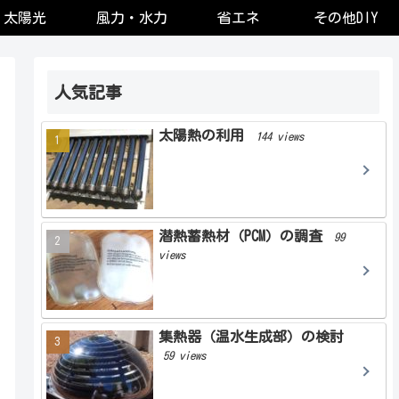
太陽光
風力・水力
省エネ
その他DIY
人気記事
太陽熱の利用
144 views
潜熱蓄熱材（PCM）の調査
99
views
集熱器（温水生成部）の検討
59 views