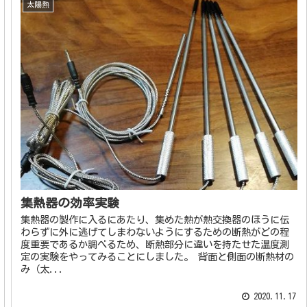
太陽熱
集熱器の効率実験
集熱器の製作に入るにあたり、集めた熱が熱交換器のほうに伝
わらずに外に逃げてしまわないようにするための断熱がどの程
度重要であるか調べるため、断熱部分に違いを持たせた温度測
定の実験をやってみることにしました。 背面と側面の断熱材の
み（太...
2020.11.17