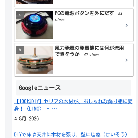
PCの電源ボタンを外にだす
53
views
風力発電の発電機には何が流用
できそうか
40 views
Googleニュース
【100均DIY】セリアの木材が、おしゃれな飾り棚に変
身！（LIMO） - …
4 8月 2026
DIYで床や天井に木材を張り、壁に珪藻（けいそう）