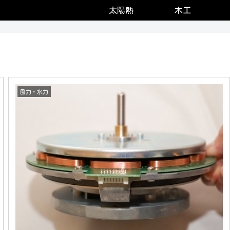
太陽熱
木工
風力・水力