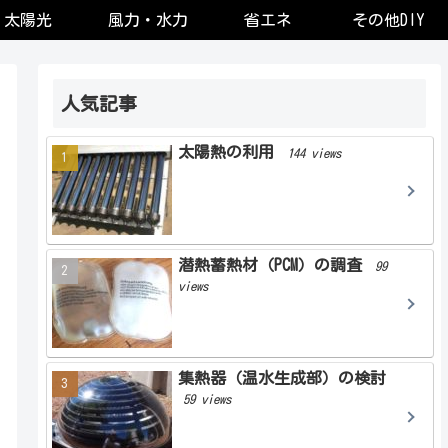
太陽光
風力・水力
省エネ
その他DIY
人気記事
太陽熱の利用
144 views
潜熱蓄熱材（PCM）の調査
99
views
集熱器（温水生成部）の検討
59 views