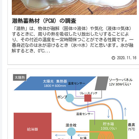
潜熱蓄熱材（PCM）の調査
「潜熱」は、物体が融解（固体⇒液体）や気化（液体⇒気体）
するときに、周りの熱を吸収したり放出したりすることによ
り、その付近の温度を一定時間保つことができる性質です。一
番身近なのは氷が溶けるとき（氷⇒水）だと思います。氷が融
解するとき、0℃...
2020.11.16
太陽熱